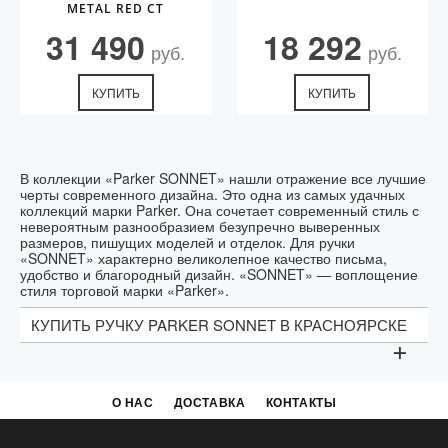
METAL RED CT
31 490
18 292
руб.
руб.
КУПИТЬ
КУПИТЬ
В коллекции «Parker SONNET» нашли отражение все лучшие
черты современного дизайна. Это одна из самых удачных
коллекций марки Parker. Она сочетает современный стиль с
невероятным разнообразием безупречно выверенных
размеров, пишущих моделей и отделок. Для ручки
«SONNET» характерно великолепное качество письма,
удобство и благородный дизайн. «SONNET» — воплощение
стиля торговой марки «Parker».
КУПИТЬ РУЧКУ PARKER SONNET В КРАСНОЯРСКЕ
+
Компанию Parker (Parker Pen Company) основал
Джордж Саффорд Паркер (George Safford Parker)
— в 1888 году в Джейнсвилле, штат Висконсин.
О НАС
ДОСТАВКА
КОНТАКТЫ
Поиск лучшего инструмента для письма побудил
его основать компанию Parker, а дальше стиль и
инженерная точность стали визитной карточкой