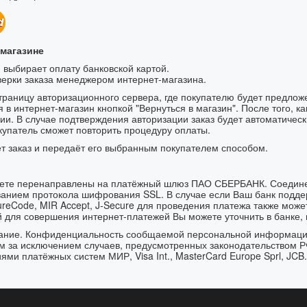
-магазине
 выбирает оплату банковской картой.
верки заказа менеджером интернет-магазина.
траницу авторизационного сервера, где покупателю будет предлож
 в интернет-магазин кнопкой "Вернуться в магазин". После того, к
ции. В случае подтверждения авторизации заказ будет автоматичес
окупатель сможет повторить процедуру оплаты.
т заказ и передаёт его выбранным покупателем способом.
будете перенаправлены на платёжный шлюз ПАО СБЕРБАНК. Соеди
анием протокола шифрования SSL. В случае если Ваш банк подде
cureCode, MIR Accept, J-Secure для проведения платежа также мож
 для совершения интернет-платежей Вы можете уточнить в банке, 
вание. Конфиденциальность сообщаемой персональной информац
м за исключением случаев, предусмотренных законодательством Р
ями платёжных систем МИР, Visa Int., MasterCard Europe Sprl, JCB.