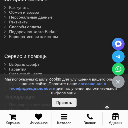
Vector (от 3'156 р.)
Как купить
Обмен и возврат
Персональные данные
Реквизиты
Способы оплаты
Подарочная карта Parker
Корпоративным клиентам
Сервис и помощь
Выбрать шрифт
Гарантия
Сервисный центр
Проверка подлинности
Мы используем файлы cookie для улучшения вашего опыта на
Руководство по уходу
нашем сайте. Прочтите наше
соглашение о
конфиденциальности
для получения дополнительной
Как писать перьевой ручкой?
информации.
Информация
Принять
Популярные вопросы
История бренда
Скачать каталог
Сертификаты
Адреса
Корзина
Избранное
Каталог
Звонок
Все коллекции