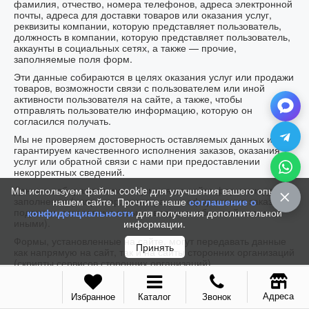
фамилия, отчество, номера телефонов, адреса электронной
почты, адреса для доставки товаров или оказания услуг,
реквизиты компании, которую представляет пользователь,
должность в компании, которую представляет пользователь,
аккаунты в социальных сетях, а также — прочие,
заполняемые поля форм.
Эти данные собираются в целях оказания услуг или продажи
товаров, возможности связи с пользователем или иной
активности пользователя на сайте, а также, чтобы
отправлять пользователю информацию, которую он
согласился получать.
Мы не проверяем достоверность оставляемых данных и не
гарантируем качественного исполнения заказов, оказания
услуг или обратной связи с нами при предоставлении
некорректных сведений.
Данные собираются имеющимися на сайте формами для
Мы используем файлы cookie для улучшения вашего опыта на
заполнения (например, регистрации, оформления заказа,
нашем сайте. Прочтите наше
соглашение о
подписки, оставления отзыва, вопроса, обратной связи и
конфиденциальности
для получения дополнительной
иными).
информации.
Формы, установленные на сайте, могут передавать данные
Принять
как напрямую на сайт, так и на сайты сторонних организаций
(скрипты сервисов сторонних организаций).
Данные могут собираться через технологию cookies (куки)
как непосредственно сайтом, так и скриптами сервисов
Адреса
Избранное
Каталог
Звонок
сторонних организаций. Эти данные собираются