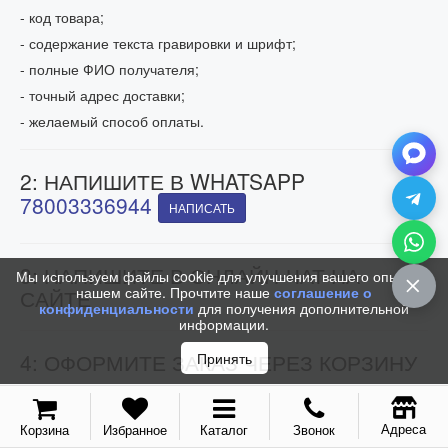
- код товара;
- содержание текста гравировки и шрифт;
- полные ФИО получателя;
- точный адрес доставки;
- желаемый способ оплаты.
2: НАПИШИТЕ В WHATSAPP
78003336944
НАПИСАТЬ
3: НАПИШИТЕ В ОНЛАЙН-ЧАТ НА
Мы используем файлы cookie для улучшения вашего опыта на
нашем сайте. Прочтите наше
соглашение о
САЙТЕ
конфиденциальности
для получения дополнительной
информации.
4: ОФОРМИТЕ ЗАКАЗ ЧЕРЕЗ КОРЗИНУ
Принять
Если время Вашего заказа приходится на нерабочее время,
добавьте товар в корзину и укажите Ваши контактные
данные. Мы свяжемся с Вами и обработаем заказ как только
Адреса
Корзина
Избранное
Каталог
Звонок
откроемся.