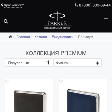
8 (800) 333-69-44
Красноярск
Главная
Каталог
Ежедневники
Премиум
Подарочные ручки
КОЛЛЕКЦИЯ PREMIUM
Ежедневники
Все ежедневники
Популярные
Фильтр
Премиум
Стандарт
Moleskine
Portobello
Boss
Ручки для гравировки