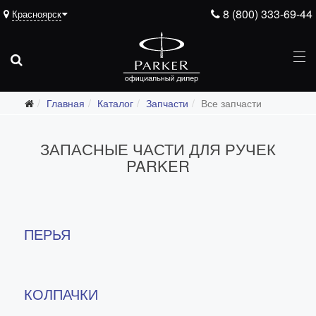
8 (800) 333-69-44
Красноярск
Главная
Каталог
Запчасти
Все запчасти
Подарочные ручки
ЗАПАСНЫЕ ЧАСТИ ДЛЯ РУЧЕК
Ежедневники
PARKER
Ручки для гравировки
С золотым пером
Распродажа
ПЕРЬЯ
Аксессуары
Запчасти
Все запчасти
КОЛПАЧКИ
Перья