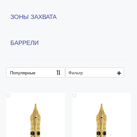
Колпачки
ЗОНЫ ЗАХВАТА
Зоны захвата
Баррели
Зажимы
БАРРЕЛИ
Механизмы
Упаковка
Подарочные сертификаты
Популярные
Фильтр