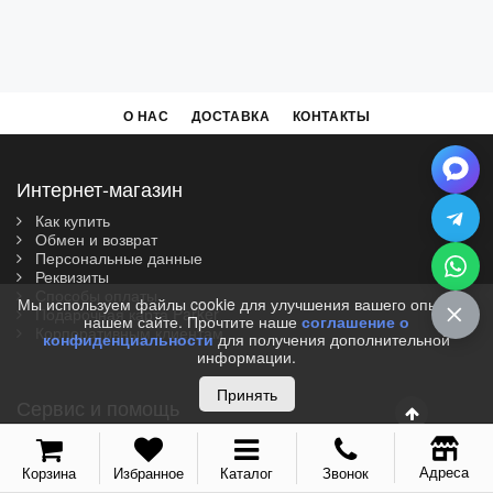
О НАС
ДОСТАВКА
КОНТАКТЫ
Интернет-магазин
Как купить
Обмен и возврат
Персональные данные
Реквизиты
Способы оплаты
Мы используем файлы cookie для улучшения вашего опыта на
Подарочная карта Parker
нашем сайте. Прочтите наше
соглашение о
Корпоративным клиентам
конфиденциальности
для получения дополнительной
информации.
Принять
Сервис и помощь
Выбрать шрифт
Гарантия
Адреса
Корзина
Избранное
Каталог
Звонок
Сервисный центр