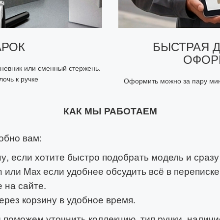
АРОК
БЫСТРАЯ 
ОФОР
дневник или сменный стержень.
очь к ручке
Оформить можно за пару мин
КАК МЫ РАБОТАЕМ
обно вам:
у, если хотите быстро подобрать модель и сразу 
 или Max если удобнее обсудить всё в переписке
 на сайте.
ерез корзину в удобное время.
поможем уточнить коллекцию, тип ручки, наличие