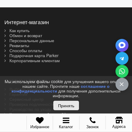
Интернет-магазин
Как купить
Обмен и возврат
Персональные данные
Реквизиты
Способы оплаты
Подарочная карта Parker
Корпоративным клиентам
Сервис и помощь
Мы используем файлы cookie для улучшения вашего опыта на
нашем сайте. Прочтите наше
соглашение о
Выбрать шрифт
конфиденциальности
для получения дополнительной
Гарантия
информации.
Сервисный центр
Проверка подлинности
Принять
Руководство по уходу
Как писать перьевой ручкой?
Информация
Адреса
Избранное
Каталог
Звонок
Популярные вопросы