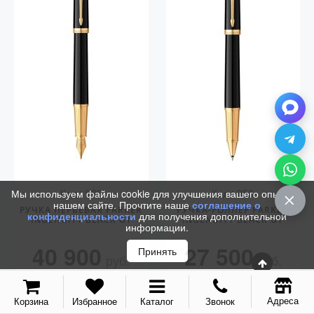
Vector (от 3'156 р.)
Код.: 963
Код.: 953
Мы используем файлы cookie для улучшения вашего опыта на
нашем сайте. Прочтите наше
соглашение о
РУЧКА ПЕРЬЕВАЯ PARKER
РУЧКА-РОЛЛЕР PARKER
конфиденциальности
для получения дополнительной
INGENUITY BLACK GT
INGENUITY BLACK GT
информации.
40 900
27 500
Принять
руб.
руб.
КУПИТЬ
КУПИТЬ
Адреса
Корзина
Избранное
Каталог
Звонок