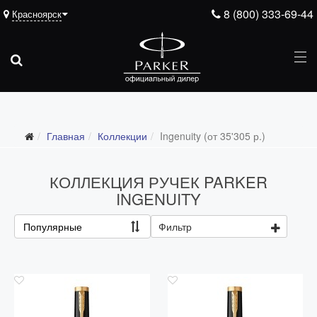
8 (800) 333-69-44
Красноярск
Главная
Коллекции
Ingenuity (от 35'305 р.)
Все коллекции
Duofold (от 66'316 р.)
КОЛЛЕКЦИЯ РУЧЕК PARKER
Ingenuity (от 35'305 р.)
INGENUITY
Sonnet (от 13'000 р.)
Популярные
Фильтр
Parker 51 (от 14'600 р.)
Urban (от 6'100 р.)
IM (от 4'200 р.)
Jotter (от 2'200 р.)