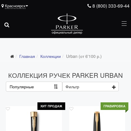
8 (800) 333-69-44
Красноярск
Главная
Коллекции
Urban (от 6'100 р.)
Все коллекции
Duofold (от 66'316 р.)
КОЛЛЕКЦИЯ РУЧЕК PARKER URBAN
Ingenuity (от 35'305 р.)
Популярные
Фильтр
Sonnet (от 13'000 р.)
Parker 51 (от 14'600 р.)
ХИТ ПРОДАЖ
ГРАВИРОВКА
Urban (от 6'100 р.)
IM (от 4'200 р.)
Jotter (от 2'200 р.)