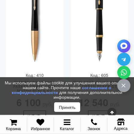
Vector (от 3'156 р.)
Код.: 410
Код.: 605
Мы используем файлы cookie для улучшения вашего опыта на
ШАРИКОВАЯ РУЧКА
ПЕРЬЕВАЯ РУЧКА PARKER
PARKER URBAN CORE
URBAN BLACK GT
нашем сайте. Прочтите наше
соглашение о
MUTED BLACK GT
конфиденциальности
для получения дополнительной
информации.
6 100
12 540
руб.
руб.
Принять
КУПИТЬ
КУПИТЬ
Адреса
Корзина
Избранное
Каталог
Звонок