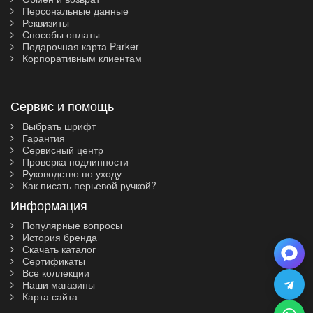
черный, синий, красный, голубой, коричневый и
Персональные данные
Выполняем доставку заказа по всей России.
зеленый.
Реквизиты
Плотные страницы, продуманная верстка, закладка-
Способы оплаты
ляссе и фирменная эластичная резинка превращают
Подарочная карта Parker
любой блокнот в надежный рабочий инструмент. Его
Корпоративным клиентам
можно использовать как ежедневник на 2026 год для
планирования и создания личных историй.
Сервис и помощь
Выбрать шрифт
Гарантия
Сервисный центр
Проверка подлинности
Руководство по уходу
Как писать перьевой ручкой?
Информация
Популярные вопросы
История бренда
Скачать каталог
Сертификаты
Все коллекции
Наши магазины
Карта сайта