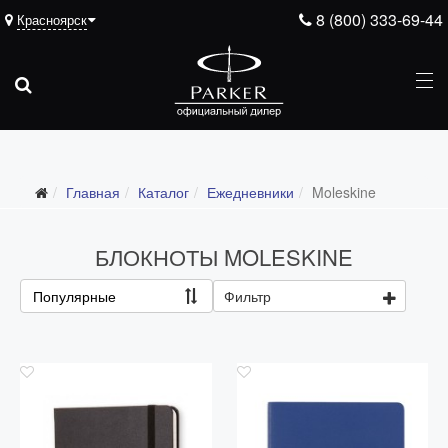
8 (800) 333-69-44
Красноярск
Подарочные ручки
Главная
Каталог
Ежедневники
Moleskine
Ежедневники
Все ежедневники
БЛОКНОТЫ MOLESKINE
Премиум
Популярные
Фильтр
Стандарт
Moleskine
Portobello
Boss
Ручки для гравировки