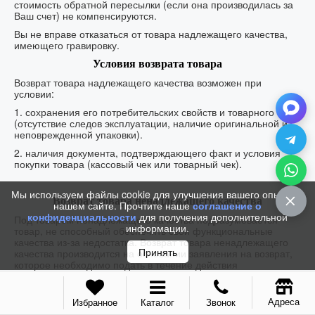
стоимость обратной пересылки (если она производилась за
Ваш счет) не компенсируются.
Вы не вправе отказаться от товара надлежащего качества,
имеющего гравировку.
Условия возврата товара
Возврат товара надлежащего качества возможен при
условии:
1. сохранения его потребительских свойств и товарного вида
(отсутствие следов эксплуатации, наличие оригинальной и
неповрежденной упаковки).
2. наличия документа, подтверждающего факт и условия
покупки товара (кассовый чек или товарный чек).
Мы используем файлы cookie для улучшения вашего опыта на
Возврат товара ненадлежащего качества
нашем сайте. Прочтите наше
соглашение о
конфиденциальности
для получения дополнительной
Под товаром ненадлежащего качества подразумевается
информации.
товар, не способный обеспечить свои функциональные
качества из-за недостатка. Возврат товара ненадлежащего
Принять
качества производится на основании заявления на возврат,
которое необходимо подать в течение действия
гарантийного срока на товар (1 год).
При возврате товара ненадлежащего качества возвращается
Адреса
Избранное
Каталог
Звонок
полная стоимость товара, доставки и обратной пересылки