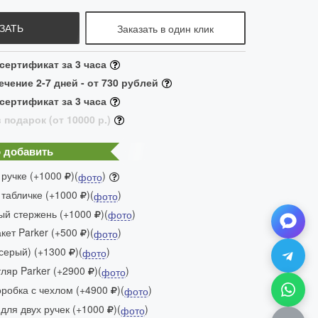
ЗАТЬ
Заказать в один клик
ертификат за 3 часа
ечение 2-7 дней - от 730 рублей
ертификат за 3 часа
 подарок (от 10000 р.)
 добавить
 ручке (+1000
)(
)
фото
 табличке (+1000
)(
)
фото
ый стержень (+1000
)(
)
фото
ет Parker (+500
)(
)
фото
(серый) (+1300
)(
)
фото
яр Parker (+2900
)(
)
фото
робка с чехлом (+4900
)(
)
фото
для двух ручек (+1000
)(
)
фото