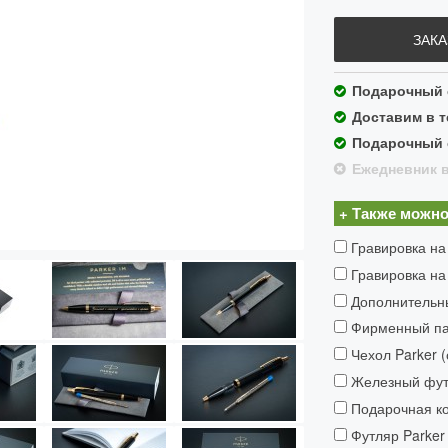
ЗАКА
Подарочный с
Доставим в т
Подарочный с
Ежедневник в
+ Также можно
Гравировка на
Гравировка на
Дополнительн
Фирменный пак
Чехол Parker 
Железный футл
Подарочная ко
Футляр Parker 