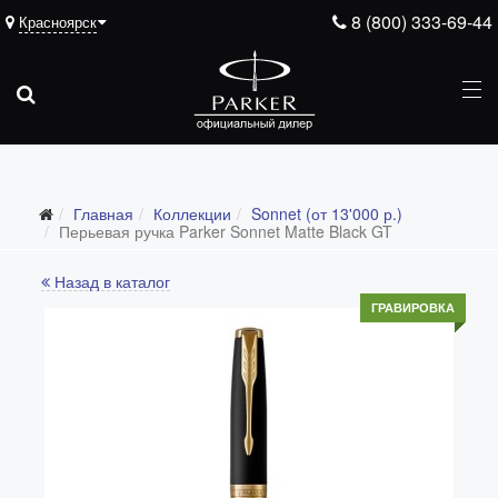
8 (800) 333-69-44
Красноярск
Главная
Коллекции
Sonnet (от 13'000 р.)
Все коллекции
Перьевая ручка Parker Sonnet Matte Black GT
Duofold (от 66'316 р.)
Назад в каталог
Ingenuity (от 35'305 р.)
ГРАВИРОВКА
Sonnet (от 13'000 р.)
Parker 51 (от 14'600 р.)
Urban (от 6'100 р.)
IM (от 4'200 р.)
Jotter (от 2'200 р.)